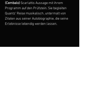
(Cembalo)
 Scarlattis Aussage mit ihrem 
Programm auf den Prüfstein. Sie begleiten 
Quantz’ Reise musikalisch, untermalt von 
Zitaten aus seiner Autobiographie, die seine 
Erlebnisse lebendig werden lassen.
Share this event
-06:11
Subscribe to the newsletter