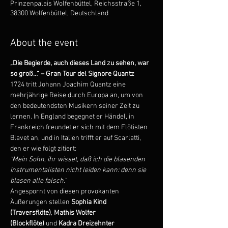
Prinzenpalais Wolfenbüttel, Reichsstraße 1,
38300 Wolfenbüttel, Deutschland
About the event
„Die Begierde, auch dieses Land zu sehen, war 
so groß…“ – Gran Tour del Signore Quantz
1724 tritt Johann Joachim Quantz eine 
mehrjährige Reise durch Europa an, um von 
den bedeutendsten Musikern seiner Zeit zu 
lernen. In England begegnet er Händel, in 
Frankreich freundet er sich mit dem Flötisten 
Blavet an, und in Italien trifft er auf Scarlatti, 
den er wie folgt zitiert:
"Mein Sohn, ihr wisset, daß ich die blasenden 
Instrumentalisten nicht leiden kann: denn sie 
blasen alle falsch."
Angespornt von diesen provokanten 
Äußerungen stellen 
Sophia Kind 
(Traversflöte)
, 
Mathis Wolfer 
(Blockflöte)
 und 
Kadra Dreizehnter 