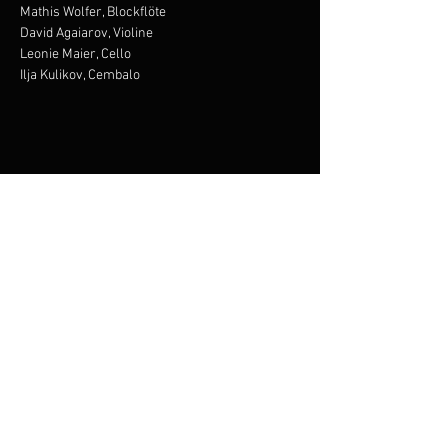
Mathis Wolfer, Blockflöte

David Agaiarov, Violine

Leonie Maier, Cello

Ilja Kulikov, Cembalo
Share this event
-06:11
Subscribe to the newsletter