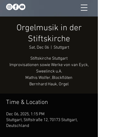
Orgelmusik in der
Stiftskirche
Sat, Dec 06
  |  
Stuttgart
Stiftskirche Stuttgart
Improvisationen sowie Werke von van Eyck,
Sweelinck u.A.
Mathis Wolfer, Blockflöten
Bernhard Hauk, Orgel
Time & Location
Dec 06, 2025, 1:15 PM
Stuttgart, Stiftstraße 12, 70173 Stuttgart,
Deutschland