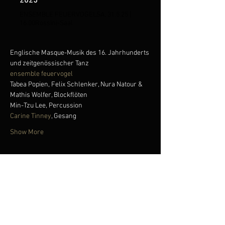
2025
ENSEMBLE FEUERVOGELSA, 31.5.25 |
16.00Rossini-Saal
Englische Masque-Musik des 16. Jahrhunderts 
und zeitgenössischer Tanz
ensemble feuervogel
Tabea Popien, Felix Schlenker, Nura Natour & 
Mathis Wolfer, Blockflöten
Min-Tzu Lee, Percussion
Carine Tinney
, Gesang
Show More
Share this event