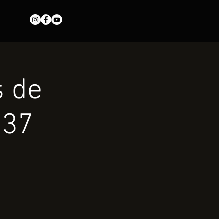
 de
737