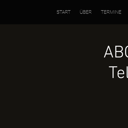
START
ÜBER
TERMINE
AB
Te