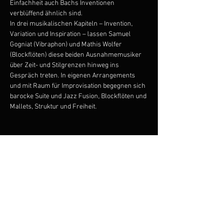
Einfachheit auch Bachs Inventionen 
verblüffend ähnlich sind.
In drei musikalischen Kapiteln – Invention, 
Variation und Inspiration – lassen Samuel 
Gogniat (Vibraphon) und Mathis Wolfer 
(Blockflöten) diese beiden Ausnahmemusiker 
über Zeit- und Stilgrenzen hinweg ins 
Gespräch treten. In eigenen Arrangements 
und mit Raum für Improvisation begegnen sich 
barocke Suite und Jazz Fusion, Blockflöten und 
Mallets, Struktur und Freiheit.
Diese Veranstaltung teilen